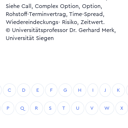
Siehe Call, Complex Option, Option,
Rohstoff-Terminvertrag, Time-Spread,
Wiedereindeckungs- Risiko, Zeitwert.
© Universitätsprofessor Dr. Gerhard Merk,
Universität Siegen
C
D
E
F
G
H
I
J
K
P
Q
R
S
T
U
V
W
X