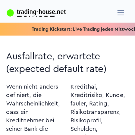
Trading Kickstart: Live Trading jeden Mittwoch um 15.1
Ausfallrate, erwartete
(expected default rate)
Wenn nicht anders
Kredithai,
definiert, die
Kreditrisiko, Kunde,
Wahrscheinlichkeit,
fauler, Rating,
dass ein
Risikotransparenz,
Kreditnehmer bei
Risikoprofil,
seiner Bank die
Schulden,