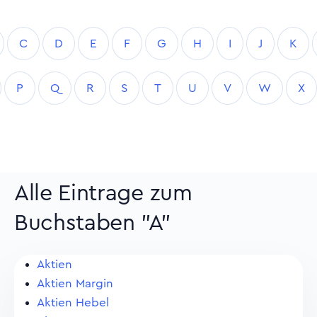
C
D
E
F
G
H
I
J
K
P
Q
R
S
T
U
V
W
X
Alle Eintrage zum
Buchstaben "A"
Aktien
Aktien Margin
Aktien Hebel