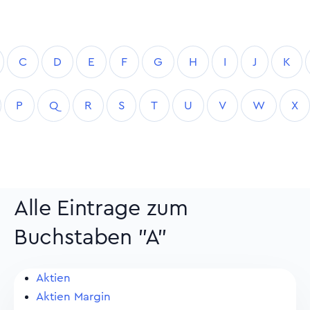
C
D
E
F
G
H
I
J
K
P
Q
R
S
T
U
V
W
X
Alle Eintrage zum
Buchstaben "A"
Aktien
Aktien Margin