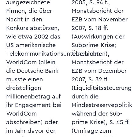
ausgezeichnete
2005, S. 94 f.,
Firmen, die über
Monatsbericht der
Nacht in den
EZB vom November
Konkurs abstürzen,
2007, S. 18 ff.
wie etwa 2002 das
(Auswirkungen der
US-amerikanische
Subprime-Krise;
Telekommunikationsunternehmen
Übersichten),
WorldCom (allein
Monatsbericht der
die Deutsche Bank
EZB vom Dezember
musste einen
2007, S. 32 ff.
dreistelligen
(Liquiditätssteuerung
Millionenbetrag auf
durch die
ihr Engagement bei
Mindestreservepolitik
WorldCom
während der Sub-
abschreiben) oder
prime-Krise), S. 45 ff.
im Jahr davor der
(Umfrage zum