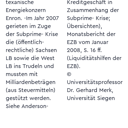
texanische
Kreditgeschäft in
Energiekonzern
Zusammenhang der
Enron. -Im Jahr 2007
Subprime- Krise;
gerieten im Zuge
Übersichten),
der Subprime- Krise
Monatsbericht der
die (öffentlich-
EZB vom Januar
rechtliche) Sachsen
2008, S. 16 ff.
LB sowie die West
(Liquiditätshilfen der
LB ins Trudeln und
EZB).
mussten mit
©
Milliardenbeträgen
Universitätsprofessor
(aus Steuermitteln)
Dr. Gerhard Merk,
gestützt werden.
Universität Siegen
Siehe Anderson-