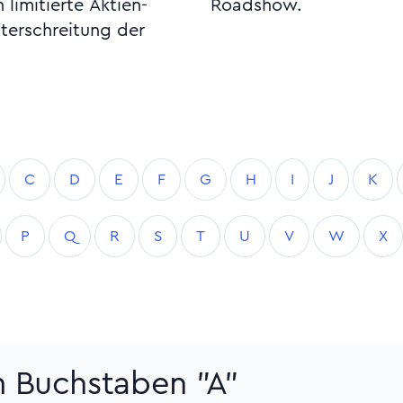
imitierte Aktien-
Roadshow.
terschreitung der
C
D
E
F
G
H
I
J
K
P
Q
R
S
T
U
V
W
X
m Buchstaben "A"