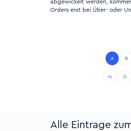
abgewickelt werden, kommen l
Orders erst bei Über- oder Un
A
B
N
O
Alle Eintrage zu