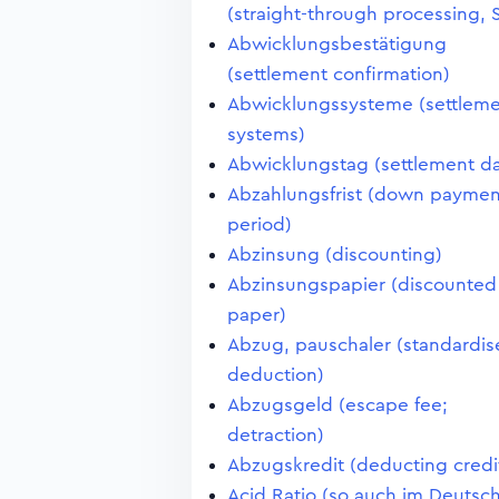
(straight-through processing, 
Abwicklungsbestätigung
(settlement confirmation)
Abwicklungssysteme (settlem
systems)
Abwicklungstag (settlement da
Abzahlungsfrist (down paymen
period)
Abzinsung (discounting)
Abzinsungspapier (discounted
paper)
Abzug, pauschaler (standardi
deduction)
Abzugsgeld (escape fee;
detraction)
Abzugskredit (deducting credi
Acid Ratio (so auch im Deutsc