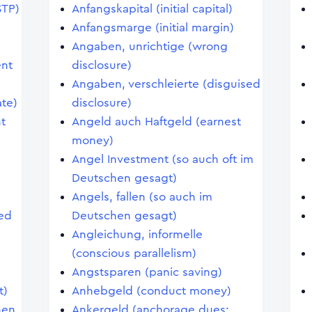
STP)
Anfangskapital (initial capital)
Anfangsmarge (initial margin)
Angaben, unrichtige (wrong
ent
disclosure)
Angaben, verschleierte (disguised
te)
disclosure)
t
Angeld auch Haftgeld (earnest
money)
Angel Investment (so auch oft im
Deutschen gesagt)
Angels, fallen (so auch im
sed
Deutschen gesagt)
Angleichung, informelle
(conscious parallelism)
Angstsparen (panic saving)
t)
Anhebgeld (conduct money)
hen
Ankergeld (anchorage dues;