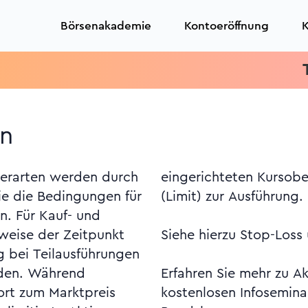
Börsenakademie
Kontoeröffnung
K
Tradi
en
derarten werden durch
zw. Kursuntergrenze
ie die Bedingungen für
(Limit) zur Ausführung.
n. Für Kauf- und
sweise der Zeitpunkt
Siehe hierzu Stop-Loss
g bei Teilausführungen
rden. Während
Erfahren Sie mehr zu A
fort zum Marktpreis
kostenlosen Infosemin