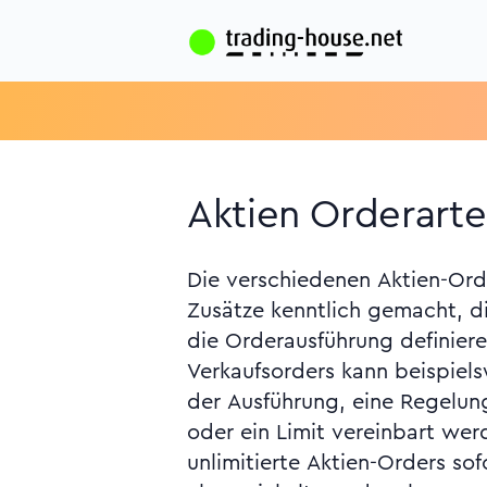
Aktien Orderart
Die verschiedenen Aktien-Or
eingerichteten Kursober- b
Zusätze kenntlich gemacht, d
die Orderausführung definiere
Verkaufsorders kann beispiel
der Ausführung, eine Regelun
oder ein Limit vereinbart we
unlimitierte Aktien-Orders so