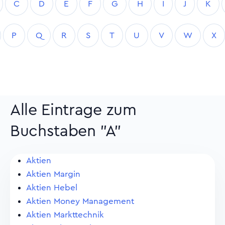
C
D
E
F
G
H
I
J
K
P
Q
R
S
T
U
V
W
X
Alle Eintrage zum
Buchstaben "A"
Aktien
Aktien Margin
Aktien Hebel
Aktien Money Management
Aktien Markttechnik