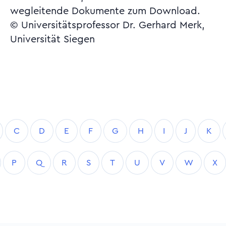
wegleitende Dokumente zum Download.
© Universitätsprofessor Dr. Gerhard Merk,
Universität Siegen
C
D
E
F
G
H
I
J
K
P
Q
R
S
T
U
V
W
X