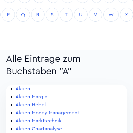
P
Q
R
S
T
U
V
W
X
Alle Eintrage zum
Buchstaben "A"
Aktien
Aktien Margin
Aktien Hebel
Aktien Money Management
Aktien Markttechnik
Aktien Chartanalyse