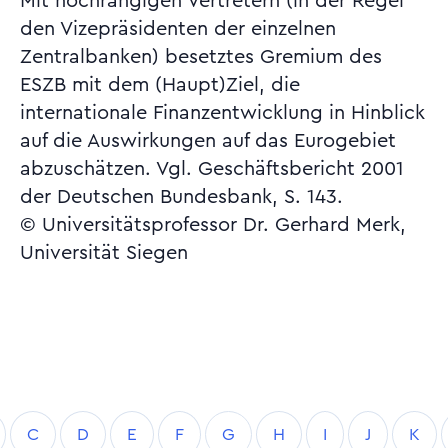
Mit hochrangigen Vertretern (in der Regel
den Vizepräsidenten der einzelnen
Zentralbanken) besetztes Gremium des
ESZB mit dem (Haupt)Ziel, die
internationale Finanzentwicklung in Hinblick
auf die Auswirkungen auf das Eurogebiet
abzuschätzen. Vgl. Geschäftsbericht 2001
der Deutschen Bundesbank, S. 143.
© Universitätsprofessor Dr. Gerhard Merk,
Universität Siegen
C
D
E
F
G
H
I
J
K