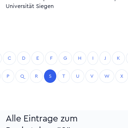
Universität Siegen
C
D
E
F
G
H
I
J
K
P
Q
R
S
T
U
V
W
X
Alle Eintrage zum