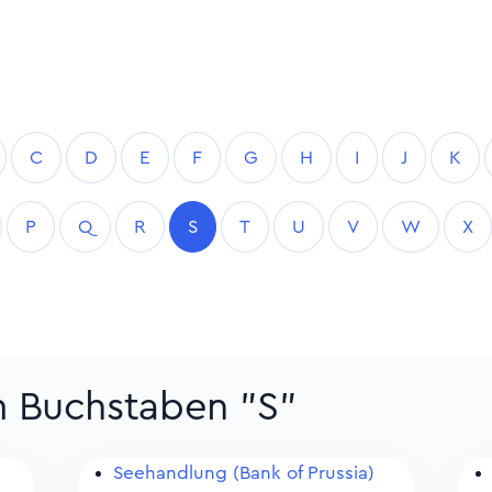
C
D
E
F
G
H
I
J
K
P
Q
R
S
T
U
V
W
X
m Buchstaben "S"
Seehandlung (Bank of Prussia)