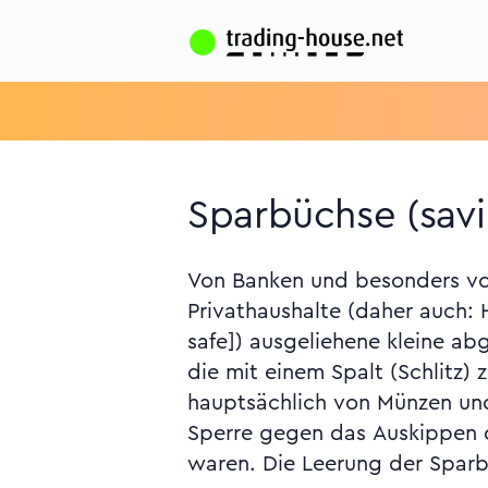
Sparbüchse (sav
Von Banken und besonders vo
ausgebenden Institut erfol
Privathaushalte (daher auch
Regel im Sparbuch gutgeschr
safe]) ausgeliehene kleine ab
Sinne Ersparnisse vor allem fü
die mit einem Spalt (Schlitz)
hauptsächlich von Münzen und
Sperre gegen das Auskippen 
waren. Die Leerung der Sparb