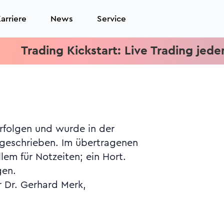
arriere
News
Service
rading Kickstart: Live Trading jeden Mit
gen.
r Dr. Gerhard Merk,