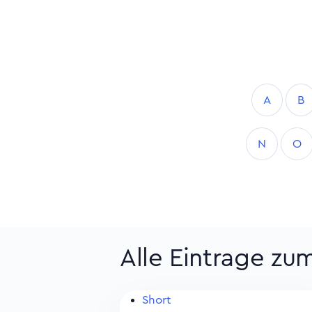
A
B
N
O
Alle Eintrage zu
Short