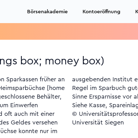
Börsenakademie
Kontoeröffnung
K
T
ings box; money box)
n Sparkassen früher an
gen und wurde in der
: Heimsparbüchse [home
ieben. Im übertragenen
geschlossene Behälter,
r Notzeiten; ein Hort.
 zum Einwerfen
Siehe Kasse, Spareinla
 oft auch mit einer
© Universitätsprofesso
des Geldes versehen
Universität Siegen
üchse konnte nur im