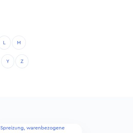
L
M
Y
Z
Spreizung, warenbezogene