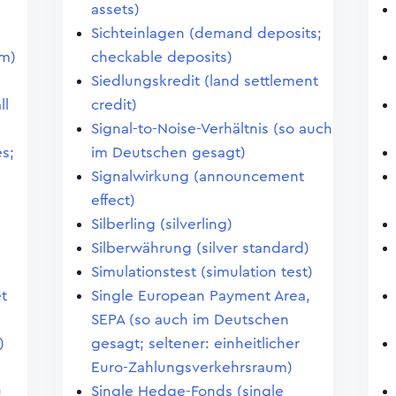
assets)
Sichteinlagen (demand deposits;
em)
checkable deposits)
Siedlungskredit (land settlement
ll
credit)
Signal-to-Noise-Verhältnis (so auch
s;
im Deutschen gesagt)
Signalwirkung (announcement
effect)
Silberling (silverling)
Silberwährung (silver standard)
Simulationstest (simulation test)
et
Single European Payment Area,
SEPA (so auch im Deutschen
)
gesagt; seltener: einheitlicher
Euro-Zahlungsverkehrsraum)
)
Single Hedge-Fonds (single