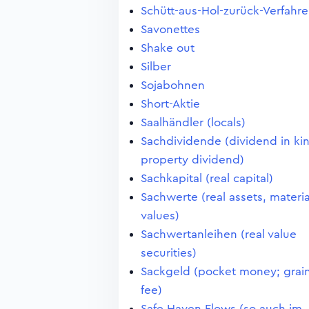
Schütt-aus-Hol-zurück-Verfahr
Savonettes
Shake out
Silber
Sojabohnen
Short-Aktie
Saalhändler (locals)
Sachdividende (dividend in ki
property dividend)
Sachkapital (real capital)
Sachwerte (real assets, materia
values)
Sachwertanleihen (real value
securities)
Sackgeld (pocket money; grai
fee)
Safe Haven Flows (so auch im