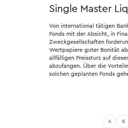
Single Master Li
Von international tätigen Ban
auseinander. Siehe Moral Hazar
Fonds mit der Absicht, in Fin
Rückschlag-Effekt, Risikoüber
Zweckgesellschaften forderu
Wertpapiere guter Bonität ab
allfälligen Preissturz auf dies
abzufangen. Über die Vorteile
solchen geplanten Fonds geh
A
B