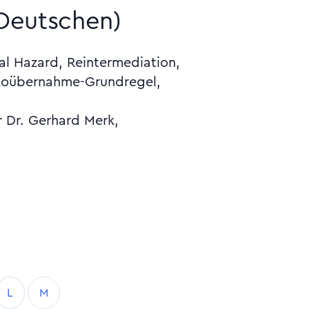
 Deutschen)
r Dr. Gerhard Merk,
L
M