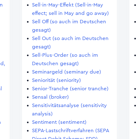
en
Sell-in-May-Effekt (Sell-in-May
effect; sell in May and go away)
Sell Off (so auch im Deutschen
gesagt)
Sell Out (so auch im Deutschen
gesagt)
Sell-Plus-Order (so auch im
nd,
Deutschen gesagt)
Seminargeld (seminary due)
Seniorität (seniority)
l
Senior-Tranche (senior tranche)
Sensal (broker)
Sensitivitätsanalyse (sensitivity
analysis)
n
Sentiment (sentiment)
SEPA-Lastschriftverfahren (SEPA
Direct Debit Scheme; SDD)