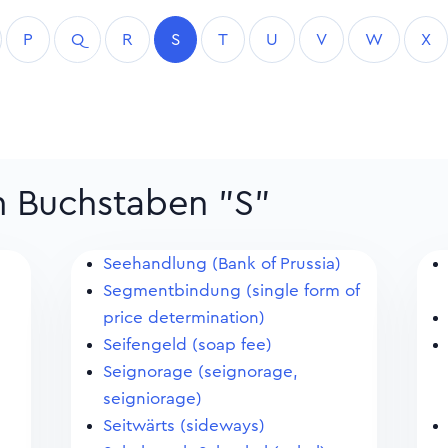
P
Q
R
S
T
U
V
W
X
m Buchstaben "S"
Seehandlung (Bank of Prussia)
Segmentbindung (single form of
price determination)
Seifengeld (soap fee)
Seignorage (seignorage,
seigniorage)
Seitwärts (sideways)