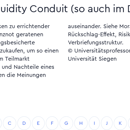
quidity Conduit (so auch im
ken zu errichtender
d, Reintermediation,
anznot geratenen
nahme-Grundregel,
ngsbesicherte
Verbriefungsstruktur.
zukaufen, um so einen
© Universitätsprofesso
em Teilmarkt
Universität Siegen
 und Nachteile eines
en die Meinungen
C
D
E
F
G
H
I
J
K