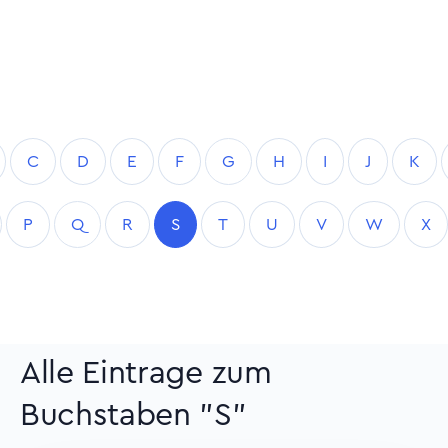
C
D
E
F
G
H
I
J
K
P
Q
R
S
T
U
V
W
X
Alle Eintrage zum
Buchstaben "S"