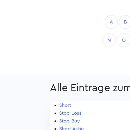
A
B
N
O
Alle Eintrage zu
Short
Stop-Loss
Stop-Buy
Short Aktie