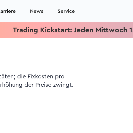
arriere
News
Service
ading Kickstart: Jeden Mittwoch 15.15 Uh
täten; die Fixkosten pro
rhöhung der Preise zwingt.