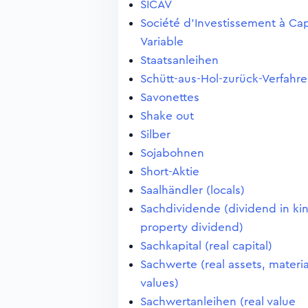
SICAV
Société d'Investissement à Cap
Variable
Staatsanleihen
Schütt-aus-Hol-zurück-Verfahr
Savonettes
Shake out
Silber
Sojabohnen
Short-Aktie
Saalhändler (locals)
Sachdividende (dividend in ki
property dividend)
Sachkapital (real capital)
Sachwerte (real assets, materia
values)
Sachwertanleihen (real value