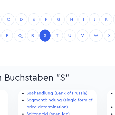
C
D
E
F
G
H
I
J
K
P
Q
R
S
T
U
V
W
X
m Buchstaben "S"
Seehandlung (Bank of Prussia)
Segmentbindung (single form of
price determination)
Seifengeld (soap fee)