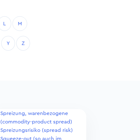
L
M
Y
Z
Spreizung, warenbezogene
(commodity-product spread)
Spreizungsrisiko (spread risk)
Squeeze-out (so auch im