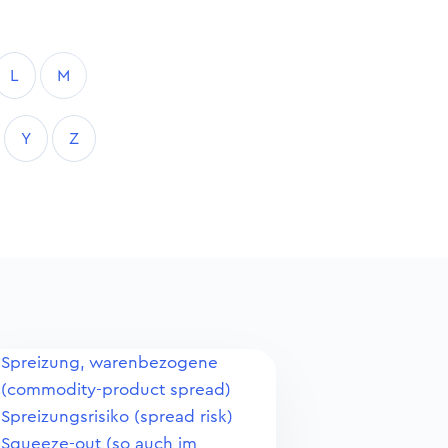
L
M
Y
Z
Spreizung, warenbezogene
(commodity-product spread)
Spreizungsrisiko (spread risk)
Squeeze-out (so auch im