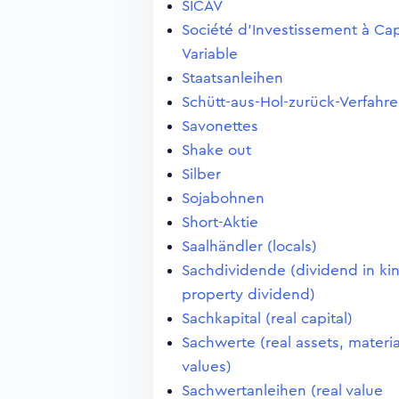
SICAV
Société d'Investissement à Cap
Variable
Staatsanleihen
Schütt-aus-Hol-zurück-Verfahr
Savonettes
Shake out
Silber
Sojabohnen
Short-Aktie
Saalhändler (locals)
Sachdividende (dividend in ki
property dividend)
Sachkapital (real capital)
Sachwerte (real assets, materia
values)
Sachwertanleihen (real value