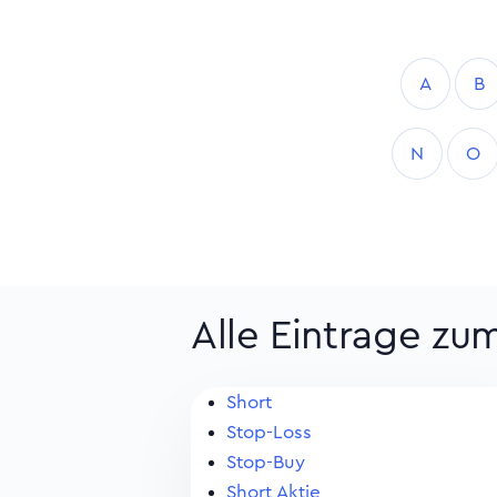
A
B
N
O
Alle Eintrage zu
Short
Stop-Loss
Stop-Buy
Short Aktie