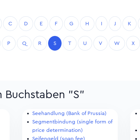
C
D
E
F
G
H
I
J
K
P
Q
R
S
T
U
V
W
X
m Buchstaben "S"
Seehandlung (Bank of Prussia)
Segmentbindung (single form of
price determination)
Seifengeld (soap fee)