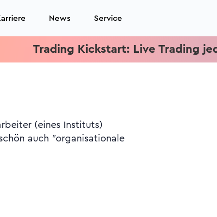
arriere
News
Service
Trading Kickstart: Live Trading jeden Mi
beiter (eines Instituts)
schön auch "organisationale