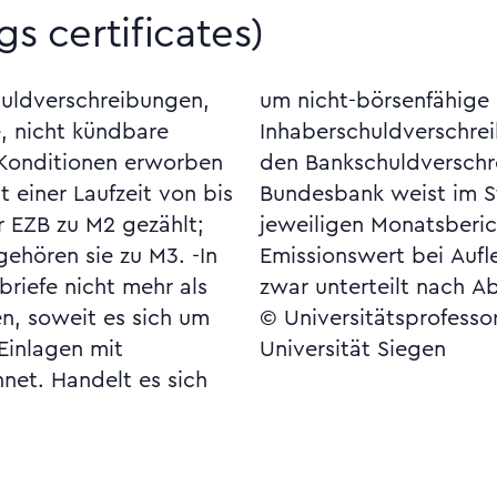
gs certificates)
uldverschreibungen,
senfähige
e, nicht kündbare
so rechnet man sie
n Konditionen erworben
en zu. -Die Deutsche
 einer Laufzeit von bis
istischen Teil ihres
r EZB zu M2 gezählt;
parbriefe (nach dem
 gehören sie zu M3. -In
) gesondert aus, und
briefe nicht mehr als
zwar unterteilt nach 
en, soweit es sich um
© Universitätsprofesso
Einlagen mit
Universität Siegen
hnet. Handelt es sich