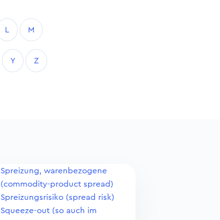
L
M
Y
Z
Spreizung, warenbezogene
(commodity-product spread)
Spreizungsrisiko (spread risk)
Squeeze-out (so auch im