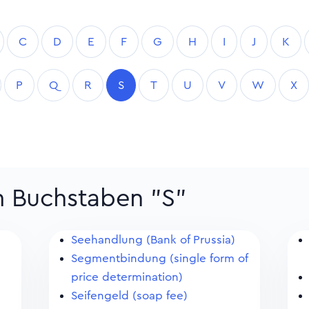
C
D
E
F
G
H
I
J
K
P
Q
R
S
T
U
V
W
X
m Buchstaben "S"
Seehandlung (Bank of Prussia)
Segmentbindung (single form of
price determination)
Seifengeld (soap fee)