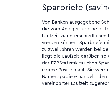
Sparbriefe (savin
Von Banken ausgegebene Sch
um nicht-bör
die vom Anleger für eine fest
Inhaberschuldverschreibungen, 
Laufzeit zu unterschiedliche
den Bankschuldverschreibung
werden können. Sparbriefe mit
Bundesbank weist im Stat
zu zwei Jahren werden bei de
jeweiligen Monatsberichts S
liegt die Laufzeit darüber, so
Emissionswert bei Auflegung
der EZBStatistik tauchen Spar
eigene Position auf. Sie werd
Namenspapiere handelt, den 
vereinbarter Laufzeit zugerec