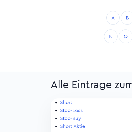
A
B
N
O
Alle Eintrage zu
Short
Stop-Loss
Stop-Buy
Short Aktie