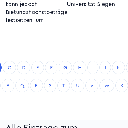
kann jedoch
Universität Siegen
Bietungshöchstbeträge
festsetzen, um
C
D
E
F
G
H
I
J
K
P
Q
R
S
T
U
V
W
X