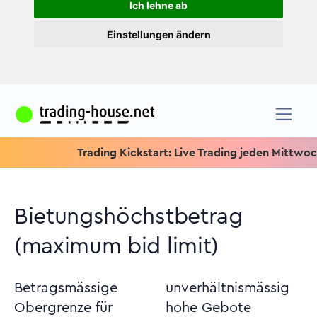
Ich lehne ab
Einstellungen ändern
Trading Kickstart: Live Trading jeden Mittwoch um 15
Bietungshöchstbetrag
(maximum bid limit)
Betragsmässige
unverhältnismässig
Obergrenze für
hohe Gebote