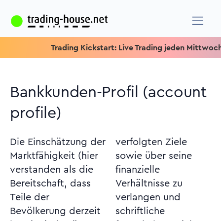
Trading Kickstart: Live Trading jeden Mittwoch um 15.1
Bankkunden-Profil (account
profile)
Die Einschätzung der
verfolgten Ziele
Marktfähigkeit (hier
sowie über seine
verstanden als die
finanzielle
Bereitschaft, dass
Verhältnisse zu
Teile der
verlangen und
Bevölkerung derzeit
schriftliche