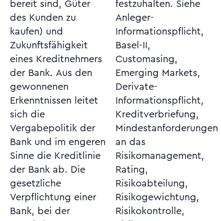
bereit sind, Güter
festzuhalten. Siehe
des Kunden zu
Anleger-
kaufen) und
Informationspflicht,
Zukunftsfähigkeit
Basel-II,
eines Kreditnehmers
Customasing,
der Bank. Aus den
Emerging Markets,
gewonnenen
Derivate-
Erkenntnissen leitet
Informationspflicht,
sich die
Kreditverbriefung,
Vergabepolitik der
Mindestanforderungen
Bank und im engeren
an das
Sinne die Kreditlinie
Risikomanagement,
der Bank ab. Die
Rating,
gesetzliche
Risikoabteilung,
Verpflichtung einer
Risikogewichtung,
Bank, bei der
Risikokontrolle,