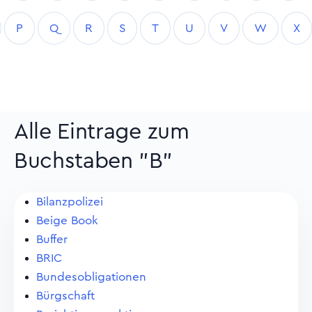
P
Q
R
S
T
U
V
W
X
Alle Eintrage zum
Buchstaben "B"
Bilanzpolizei
Beige Book
Buffer
BRIC
Bundesobligationen
Bürgschaft