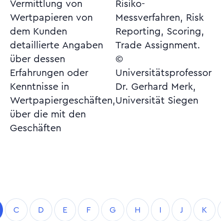
Vermittlung von
Risiko-
Wertpapieren von
Messverfahren, Risk
dem Kunden
Reporting, Scoring,
detaillierte Angaben
Trade Assignment.
über dessen
©
Erfahrungen oder
Universitätsprofessor
Kenntnisse in
Dr. Gerhard Merk,
Wertpapiergeschäften,
Universität Siegen
über die mit den
Geschäften
C
D
E
F
G
H
I
J
K