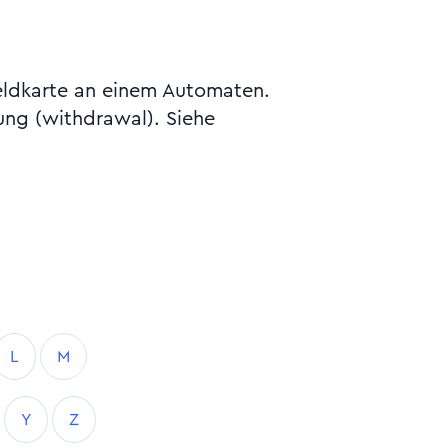
eldkarte an einem Automaten.
ng (withdrawal). Siehe
L
M
Y
Z