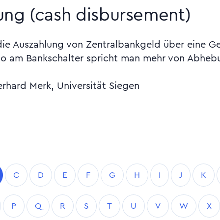
ung (cash disbursement)
 die Auszahlung von Zentralbankgeld über eine G
to am Bankschalter spricht man mehr von Abhebu
erhard Merk, Universität Siegen
C
D
E
F
G
H
I
J
K
P
Q
R
S
T
U
V
W
X