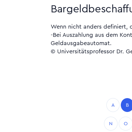
Bargeldbeschaff
Wenn nicht anders definiert,
-Bei Auszahlung aus dem Kon
Geldausgabeautomat.
© Universitätsprofessor Dr. G
A
B
N
O