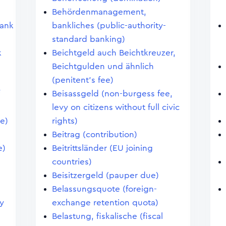
Behördenmanagement,
Bank
bankliches (public-authority-
standard banking)
k
Beichtgeld auch Beichtkreuzer,
Beichtgulden und ähnlich
(penitent's fee)
Beisassgeld (non-burgess fee,
levy on citizens without full civic
e)
rights)
Beitrag (contribution)
e)
Beitrittsländer (EU joining
g
countries)
Beisitzergeld (pauper due)
Belassungsquote (foreign-
y
exchange retention quota)
Belastung, fiskalische (fiscal