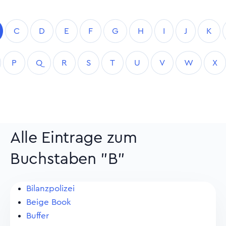
C
D
E
F
G
H
I
J
K
P
Q
R
S
T
U
V
W
X
Alle Eintrage zum
Buchstaben "B"
Bilanzpolizei
Beige Book
Buffer