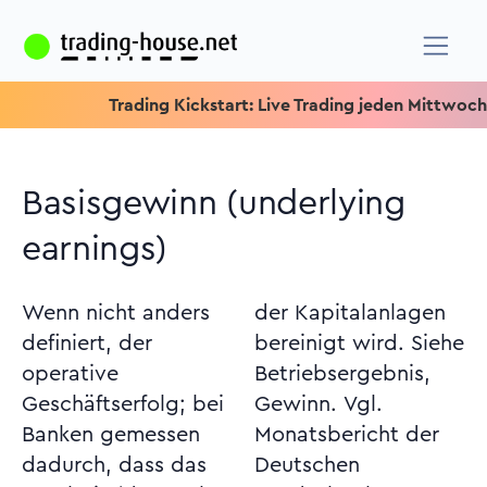
Trading Kickstart: Live Trading jeden Mittwoch um 15.1
Basisgewinn (underlying
earnings)
Wenn nicht anders
der Kapitalanlagen
definiert, der
bereinigt wird. Siehe
operative
Betriebsergebnis,
Geschäftserfolg; bei
Gewinn. Vgl.
Banken gemessen
Monatsbericht der
dadurch, dass das
Deutschen