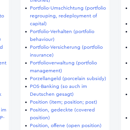
theories)
Portfolio-Umschichtung (portfolio
to
regrouping, redeployment of
capital)
Portfolio-Verhalten (portfolio
)
behaviour)
nd
Portfolio-Versicherung (portfolio
insurance)
ent
Portfolioverwaltung (portfolio
management)
Porzellangeld (porcelain subsidy)
POS-Banking (so auch im
k
Deutschen gesagt)
Position (item; position; post)
 im
Position, gedeckte (covered
P-
position)
Position, offene (open position)