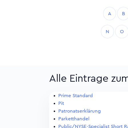
A
B
N
O
Alle Eintrage zu
Prime Standard
Pit
Patronatserklärung
Parketthandel
Public/NYSE-Specialist Short R