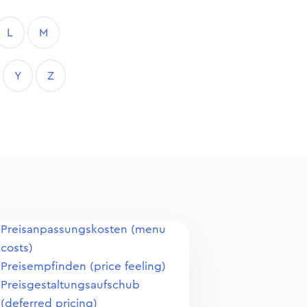
L
M
Y
Z
Preisanpassungskosten (menu
costs)
Preisempfinden (price feeling)
Preisgestaltungsaufschub
(deferred pricing)