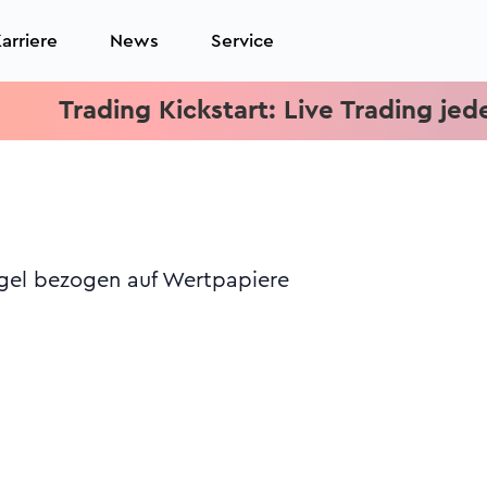
arriere
News
Service
Trading Kickstart: Live Trading jeden M
egel bezogen auf Wertpapiere