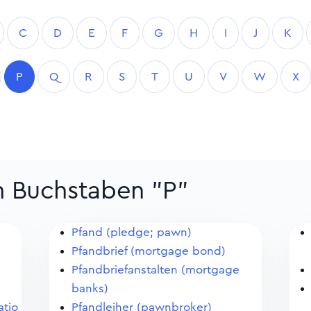
C
D
E
F
G
H
I
J
K
P
Q
R
S
T
U
V
W
X
m Buchstaben "P"
Pfand (pledge; pawn)
Pfandbrief (mortgage bond)
Pfandbriefanstalten (mortgage
banks)
atio
Pfandleiher (pawnbroker)