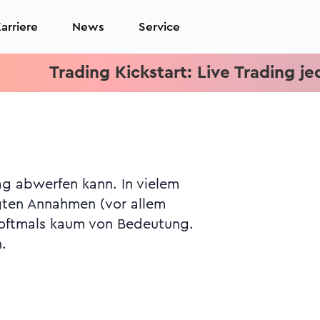
arriere
News
Service
Trading Kickstart: Live Trading jeden M
ag abwerfen kann. In vielem
gten Annahmen (vor allem
s oftmals kaum von Bedeutung.
.