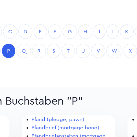
C
D
E
F
G
H
I
J
K
P
Q
R
S
T
U
V
W
X
m Buchstaben "P"
Pfand (pledge; pawn)
Pfandbrief (mortgage bond)
Pfandbriefanstalten (mortgage