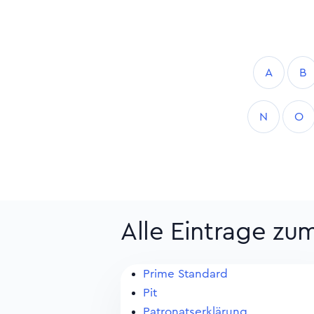
A
B
N
O
Alle Eintrage zu
Prime Standard
Pit
Patronatserklärung