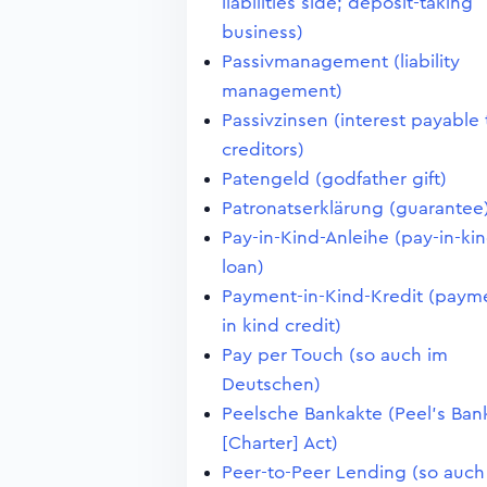
liabilities side; deposit-taking
business)
Passivmanagement (liability
management)
Passivzinsen (interest payable 
creditors)
Patengeld (godfather gift)
Patronatserklärung (guarantee
Pay-in-Kind-Anleihe (pay-in-ki
loan)
Payment-in-Kind-Kredit (paym
in kind credit)
Pay per Touch (so auch im
Deutschen)
Peelsche Bankakte (Peel's Ban
[Charter] Act)
Peer-to-Peer Lending (so auch