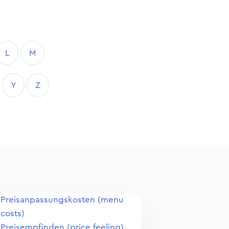
L
M
Y
Z
Preisanpassungskosten (menu
costs)
Preisempfinden (price feeling)