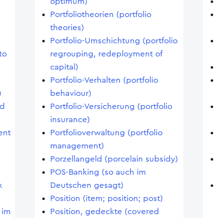
optimum)
Portfoliotheorien (portfolio
theories)
Portfolio-Umschichtung (portfolio
to
regrouping, redeployment of
capital)
Portfolio-Verhalten (portfolio
)
behaviour)
nd
Portfolio-Versicherung (portfolio
insurance)
ent
Portfolioverwaltung (portfolio
management)
Porzellangeld (porcelain subsidy)
POS-Banking (so auch im
k
Deutschen gesagt)
Position (item; position; post)
 im
Position, gedeckte (covered