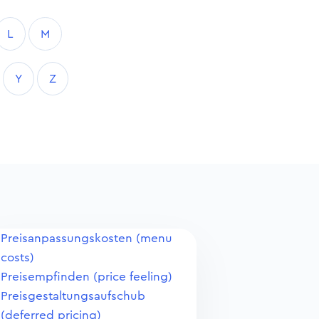
L
M
Y
Z
Preisanpassungskosten (menu
costs)
Preisempfinden (price feeling)
Preisgestaltungsaufschub
(deferred pricing)