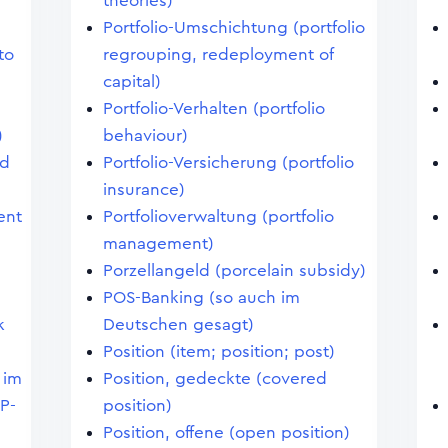
theories)
Portfolio-Umschichtung (portfolio
to
regrouping, redeployment of
capital)
Portfolio-Verhalten (portfolio
)
behaviour)
nd
Portfolio-Versicherung (portfolio
insurance)
ent
Portfolioverwaltung (portfolio
management)
Porzellangeld (porcelain subsidy)
POS-Banking (so auch im
k
Deutschen gesagt)
Position (item; position; post)
 im
Position, gedeckte (covered
P-
position)
Position, offene (open position)