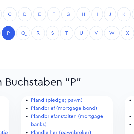
C
D
E
F
G
H
I
J
K
P
Q
R
S
T
U
V
W
X
m Buchstaben "P"
Pfand (pledge; pawn)
Pfandbrief (mortgage bond)
Pfandbriefanstalten (mortgage
banks)
atio
Pfandleiher (pawnbroker)