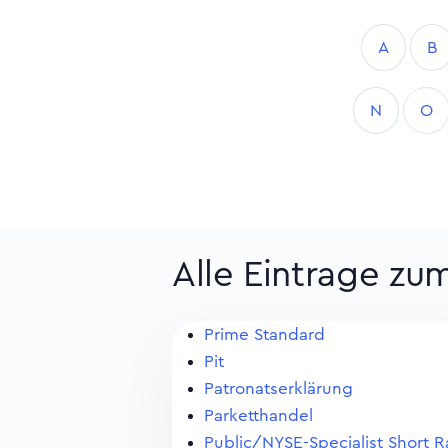
A
B
N
O
Alle Eintrage zu
Prime Standard
Pit
Patronatserklärung
Parketthandel
Public/NYSE-Specialist Short R