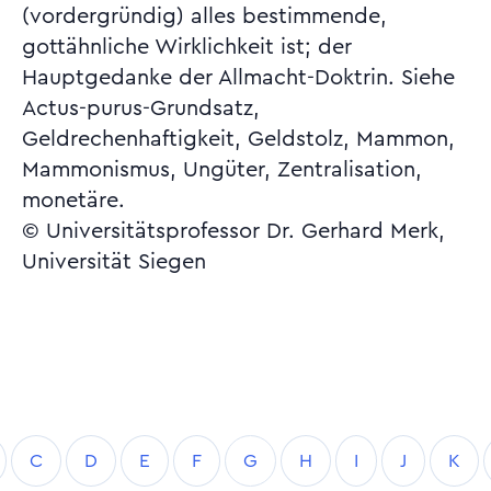
(vordergründig) alles bestimmende,
gottähnliche Wirklichkeit ist; der
Hauptgedanke der Allmacht-Doktrin. Siehe
Actus-purus-Grundsatz,
Geldrechenhaftigkeit, Geldstolz, Mammon,
Mammonismus, Ungüter, Zentralisation,
monetäre.
© Universitätsprofessor Dr. Gerhard Merk,
Universität Siegen
C
D
E
F
G
H
I
J
K