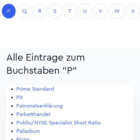
P
Q
R
S
T
U
V
W
X
Alle Eintrage zum
Buchstaben "P"
Prime Standard
Pit
Patronatserklärung
Parketthandel
Public/NYSE-Specialist Short Ratio
Palladium
Platin