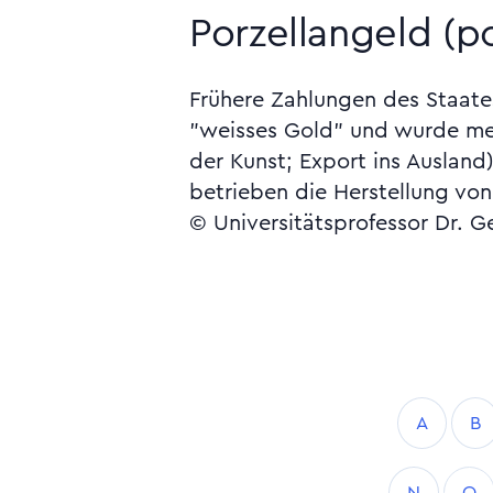
Porzellangeld (p
Frühere Zahlungen des Staates 
"weisses Gold" und wurde meh
der Kunst; Export ins Ausland
betrieben die Herstellung vo
© Universitätsprofessor Dr. G
A
B
N
O