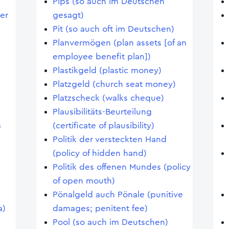
Pips (so auch im Deutschen
er
gesagt)
Pit (so auch oft im Deutschen)
Planvermögen (plan assets [of an
employee benefit plan])
Plastikgeld (plastic money)
Platzgeld (church seat money)
Platzscheck (walks cheque)
Plausibilitäts-Beurteilung
m
(certificate of plausibility)
Politik der versteckten Hand
(policy of hidden hand)
Politik des offenen Mundes (policy
of open mouth)
Pönalgeld auch Pönale (punitive
a)
damages; penitent fee)
Pool (so auch im Deutschen)