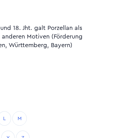
nd 18. Jht. galt Porzellan als
s anderen Motiven (Förderung
sen, Württemberg, Bayern)
L
M
Y
Z