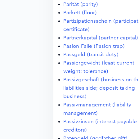
Parität (parity)
Parkett (floor)
Partizipationsschein (participa
certificate)
Partnerkapital (partner capital)
Pasion-Falle (Pasion trap)
Passgeld (transit duty)
Passiergewicht (least current
weight; tolerance)
Passivgeschäft (business on th
liabilities side; deposit-taking
business)
Passivmanagement (liability
management)
Passivzinsen (interest payable 
creditors)
Patengeld (godfather gift)