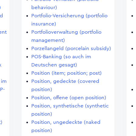
)
behaviour)
nd
Portfolio-Versicherung (portfolio
insurance)
ent
Portfolioverwaltung (portfolio
management)
Porzellangeld (porcelain subsidy)
POS-Banking (so auch im
k
Deutschen gesagt)
Position (item; position; post)
 im
Position, gedeckte (covered
P-
position)
Position, offene (open position)
Position, synthetische (synthetic
position)
)
Position, ungedeckte (naked
position)