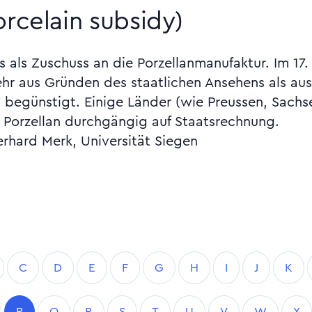
orcelain subsidy)
als Zuschuss an die Porzellanmanufaktur. Im 17. u
r aus Gründen des staatlichen Ansehens als au
) begünstigt. Einige Länder (wie Preussen, Sach
n Porzellan durchgängig auf Staatsrechnung.
erhard Merk, Universität Siegen
C
D
E
F
G
H
I
J
K
P
Q
R
S
T
U
V
W
X