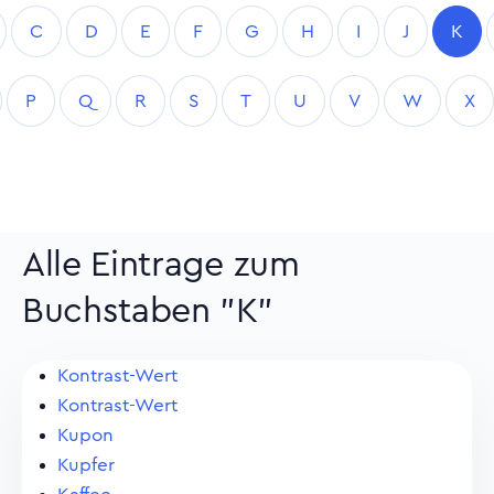
C
D
E
F
G
H
I
J
K
P
Q
R
S
T
U
V
W
X
Alle Eintrage zum
Buchstaben "K"
Kontrast-Wert
Kontrast-Wert
Kupon
Kupfer