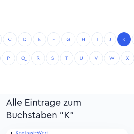
C
D
E
F
G
H
I
J
K
P
Q
R
S
T
U
V
W
X
Alle Eintrage zum
Buchstaben "K"
Kontrast-Wert