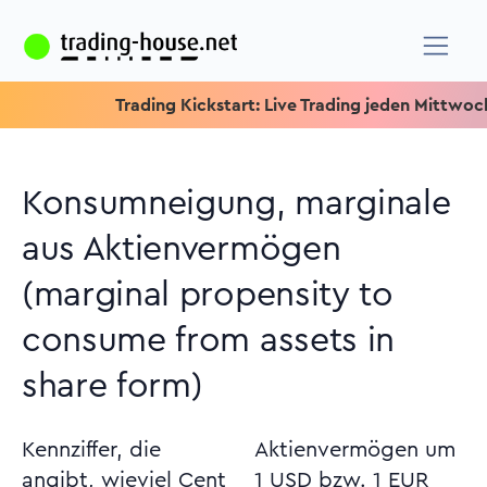
Trading Kickstart: Live Trading jeden Mittwoch um 15.
Konsumneigung, marginale
aus Aktienvermögen
(marginal propensity to
consume from assets in
share form)
Kennziffer, die
Aktienvermögen um
angibt, wieviel Cent
1 USD bzw. 1 EUR