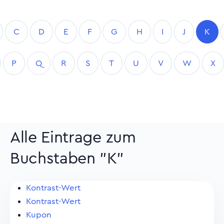
C
D
E
F
G
H
I
J
K
P
Q
R
S
T
U
V
W
X
Alle Eintrage zum
Buchstaben "K"
Kontrast-Wert
Kontrast-Wert
Kupon