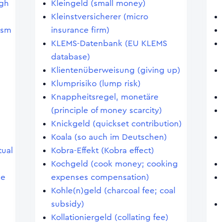
igh
Kleingeld (small money)
Kleinstversicherer (micro
ism
insurance firm)
KLEMS-Datenbank (EU KLEMS
database)
Klientenüberweisung (giving up)
Klumprisiko (lump risk)
Knappheitsregel, monetäre
(principle of money scarcity)
Knickgeld (quickset contribution)
Koala (so auch im Deutschen)
tual
Kobra-Effekt (Kobra effect)
Kochgeld (cook money; cooking
le
expenses compensation)
Kohle(n)geld (charcoal fee; coal
subsidy)
Kollationiergeld (collating fee)