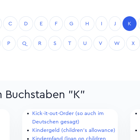
C
D
E
F
G
H
I
J
K
P
Q
R
S
T
U
V
W
X
m Buchstaben "K"
Kick-it-out-Order (so auch im
Deutschen gesagt)
Kindergeld (children's allowance)
Kinderpfand (loan on children