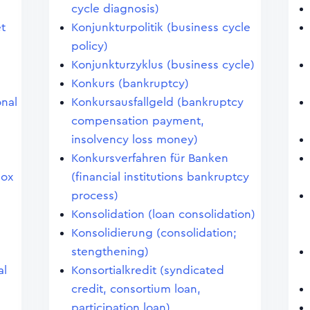
cycle diagnosis)
et
Konjunkturpolitik (business cycle
policy)
Konjunkturzyklus (business cycle)
Konkurs (bankruptcy)
onal
Konkursausfallgeld (bankruptcy
compensation payment,
insolvency loss money)
Konkursverfahren für Banken
dox
(financial institutions bankruptcy
process)
Konsolidation (loan consolidation)
Konsolidierung (consolidation;
stengthening)
al
Konsortialkredit (syndicated
credit, consortium loan,
participation loan)