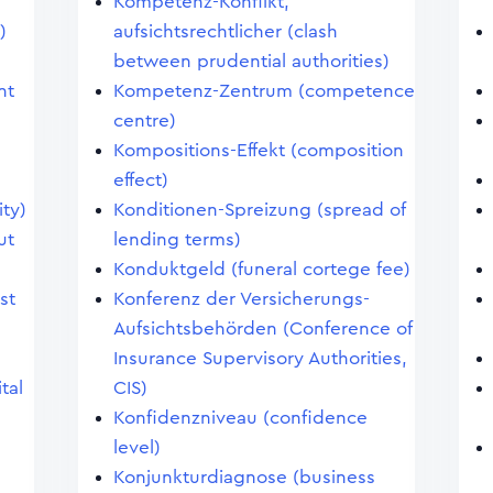
Kompetenz-Konflikt,
)
aufsichtsrechtlicher (clash
between prudential authorities)
nt
Kompetenz-Zentrum (competence
centre)
Kompositions-Effekt (composition
effect)
ity)
Konditionen-Spreizung (spread of
ut
lending terms)
Konduktgeld (funeral cortege fee)
st
Konferenz der Versicherungs-
Aufsichtsbehörden (Conference of
Insurance Supervisory Authorities,
tal
CIS)
Konfidenzniveau (confidence
level)
Konjunkturdiagnose (business