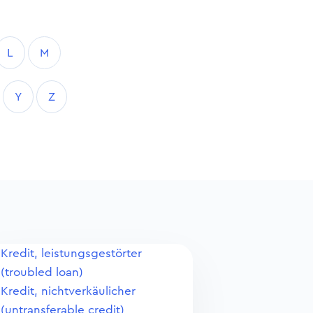
L
M
Y
Z
Kredit, leistungsgestörter
(troubled loan)
Kredit, nichtverkäulicher
(untransferable credit)