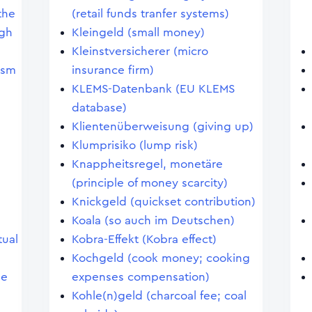
the
(retail funds tranfer systems)
igh
Kleingeld (small money)
Kleinstversicherer (micro
ism
insurance firm)
KLEMS-Datenbank (EU KLEMS
database)
Klientenüberweisung (giving up)
Klumprisiko (lump risk)
Knappheitsregel, monetäre
(principle of money scarcity)
Knickgeld (quickset contribution)
Koala (so auch im Deutschen)
tual
Kobra-Effekt (Kobra effect)
Kochgeld (cook money; cooking
le
expenses compensation)
Kohle(n)geld (charcoal fee; coal