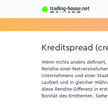
Kreditspread (cr
Wenn nichts anders definiert,
Jahresbericht 2006 der BaFin,
Rendite einer festverzinsliche
Leistungsbilanz-Ungleichgew
Unternehmens und einer Staat
Laufzeit und in gleicher Wäh
diese Rendite-Differenz in erst
Bonität des Emittenten. Siehe 