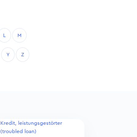
L
M
Y
Z
Kredit, leistungsgestörter
(troubled loan)