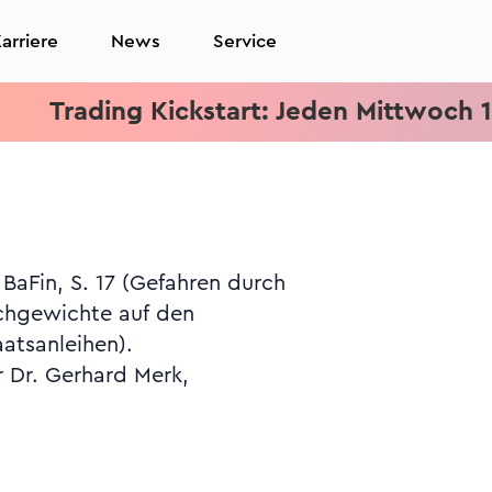
arriere
News
Service
ading Kickstart: Jeden Mittwoch 15.15 U
aatsanleihen).
r Dr. Gerhard Merk,