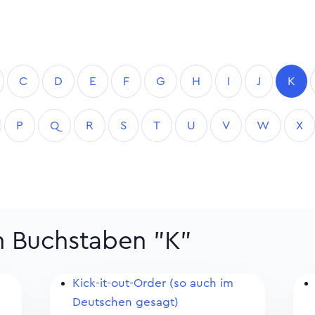
C
D
E
F
G
H
I
J
K
P
Q
R
S
T
U
V
W
X
m Buchstaben "K"
Kick-it-out-Order (so auch im
Deutschen gesagt)