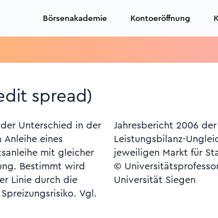
Börsenakademie
Kontoeröffnung
K
Tr
edit spread)
 der Unterschied in der
 S. 17 (Gefahren durch
n Anleihe eines
ichte auf den
sanleihe mit gleicher
jeweiligen Markt für St
rung. Bestimmt wird
© Universitätsprofesso
er Linie durch die
Universität Siegen
Spreizungsrisiko. Vgl.