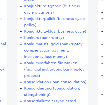
Konjunkturdiagnose (business
cycle diagnosis)
et
Konjunkturpolitik (business cycle
policy)
Konjunkturzyklus (business cycle)
Konkurs (bankruptcy)
onal
Konkursausfallgeld (bankruptcy
compensation payment,
insolvency loss money)
Konkursverfahren für Banken
dox
(financial institutions bankruptcy
process)
Konsolidation (loan consolidation)
Konsolidierung (consolidation;
stengthening)
al
Konsortialkredit (syndicated