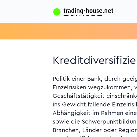
Kreditdiversifizie
Politik einer Bank, durch ge
Geschäft, Gini-Koeffizient
Einzelrisiken wegzukommen, 
Kunden, Herfindahl-Hirschman-Index, 
Geschäftstätigkeit einschrän
Klumprisiko, Konzentrationsris
ins Gewicht fallende Einzelris
allgemeines, Kreditderivate, K
Abhängigkeit im Rahmen ein
Leverage Ratio, True-Sale
sowie die Schwerpunktbildung
Monatsbericht der Deutschen Bund
Branchen, Länder oder Regio
2006, S. 35 ff. (Berechnung von