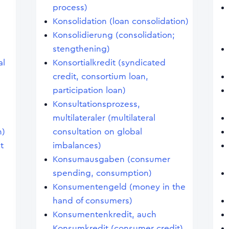
process)
Konsolidation (loan consolidation)
Konsolidierung (consolidation;
stengthening)
al
Konsortialkredit (syndicated
credit, consortium loan,
participation loan)
Konsultationsprozess,
multilateraler (multilateral
n)
consultation on global
t
imbalances)
Konsumausgaben (consumer
spending, consumption)
Konsumentengeld (money in the
hand of consumers)
Konsumentenkredit, auch
Konsumkredit (consumer credit)