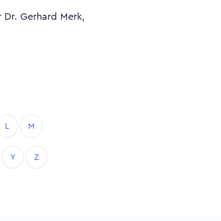
r Dr. Gerhard Merk,
L
M
Y
Z