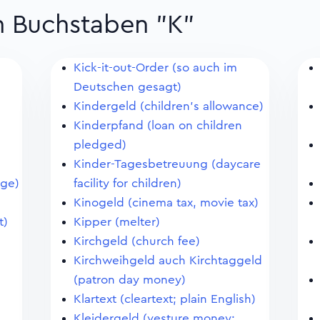
m Buchstaben "K"
Kick-it-out-Order (so auch im
Deutschen gesagt)
Kindergeld (children's allowance)
Kinderpfand (loan on children
pledged)
Kinder-Tagesbetreuung (daycare
age)
facility for children)
Kinogeld (cinema tax, movie tax)
t)
Kipper (melter)
Kirchgeld (church fee)
Kirchweihgeld auch Kirchtaggeld
(patron day money)
Klartext (cleartext; plain English)
Kleidergeld (vesture money;