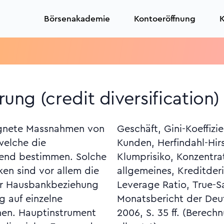
Börsenakademie
Kontoeröffnung
K
rung (credit diversification)
eignete Massnahmen von
, Gruppe verbundener
welche die
Granularität,
kend bestimmen. Solche
iko, Korrelationsrisiko,
iken sind vor allem die
reditdiversifizierung,
er Hausbankbeziehung
-Verbriefung. Vgl.
 auf einzelne
esbank vom Juni
nen. Hauptinstrument
 Konzentrationsrisiken