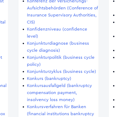
st
Konferenz der Versicherungs-
Aufsichtsbehörden (Conference of
Insurance Supervisory Authorities,
tal
CIS)
Konfidenzniveau (confidence
level)
Konjunkturdiagnose (business
cycle diagnosis)
et
Konjunkturpolitik (business cycle
policy)
Konjunkturzyklus (business cycle)
Konkurs (bankruptcy)
onal
Konkursausfallgeld (bankruptcy
compensation payment,
insolvency loss money)
Konkursverfahren für Banken
dox
(financial institutions bankruptcy