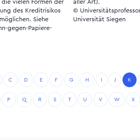
e die vielen Formen der
aller Art).
nung des Kreditrisikos
© Universitätsprofesso
möglichen. Siehe
Universität Siegen
hn-gegen-Papiere-
C
D
E
F
G
H
I
J
K
P
Q
R
S
T
U
V
W
X