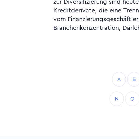
zur Diversifizierung sind heut
Kreditderivate, die eine Tren
vom Finanzierungsgeschäft er
Branchenkonzentration, Darle
A
B
N
O