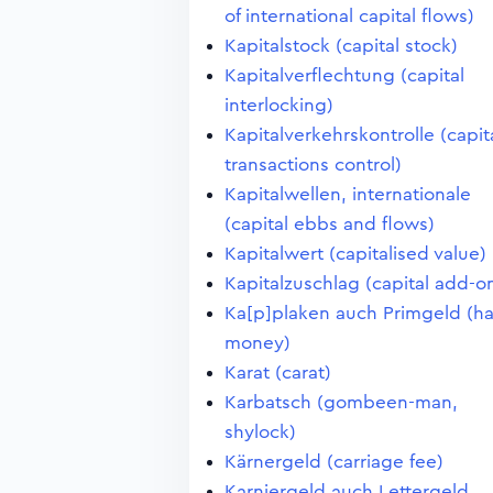
of international capital flows)
Kapitalstock (capital stock)
Kapitalverflechtung (capital
interlocking)
Kapitalverkehrskontrolle (capit
transactions control)
Kapitalwellen, internationale
(capital ebbs and flows)
Kapitalwert (capitalised value)
Kapitalzuschlag (capital add-o
Ka[p]plaken auch Primgeld (ha
money)
Karat (carat)
Karbatsch (gombeen-man,
shylock)
Kärnergeld (carriage fee)
Karniergeld auch Lettergeld