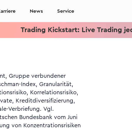
arriere
News
Service
Trading Kickstart: Live Trading jeden M