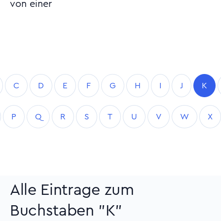
von einer
C
D
E
F
G
H
I
J
K
P
Q
R
S
T
U
V
W
X
Alle Eintrage zum
Buchstaben "K"