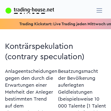
Trading Kickstart: Live Trading jeden Mittwoch um 15.15 U
Konträrspekulation
(contrary speculation)
Anlageentscheidungen
Besatzungsmacht
gegen den durch die
der Bevölkerung
Erwartungen einer
auferlegten
Mehrheit der Anleger
Geldleistungen
bestimmten Trend
(beispielsweise 10
auf dem
000 Talente [1 Talent