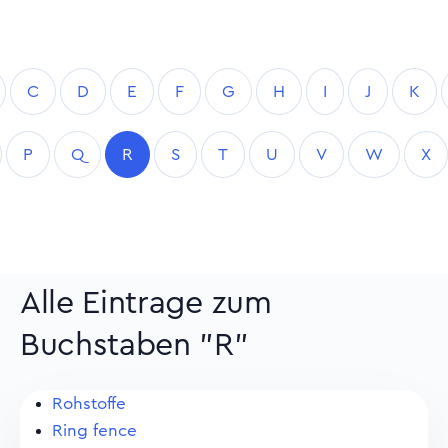
C
D
E
F
G
H
I
J
K
P
Q
R
S
T
U
V
W
X
Alle Eintrage zum
Buchstaben "R"
Rohstoffe
Ring fence