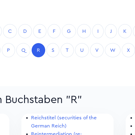
C
D
E
F
G
H
I
J
K
P
Q
R
S
T
U
V
W
X
m Buchstaben "R"
Reichstitel (securities of the
German Reich)
Reintermediation (re-