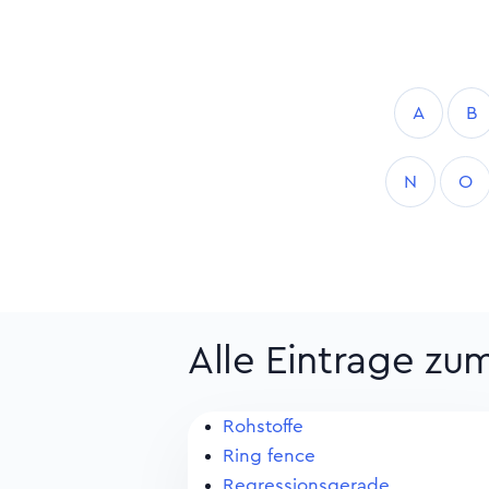
A
B
N
O
Alle Eintrage zu
Rohstoffe
Ring fence
Regressionsgerade