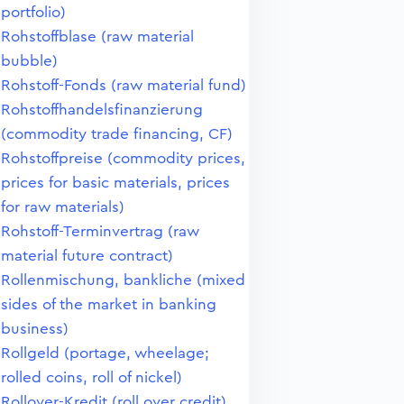
portfolio)
Rohstoffblase (raw material
bubble)
Rohstoff-Fonds (raw material fund)
Rohstoffhandelsfinanzierung
(commodity trade financing, CF)
Rohstoffpreise (commodity prices,
prices for basic materials, prices
for raw materials)
Rohstoff-Terminvertrag (raw
material future contract)
Rollenmischung, bankliche (mixed
sides of the market in banking
business)
Rollgeld (portage, wheelage;
rolled coins, roll of nickel)
Rollover-Kredit (roll over credit)