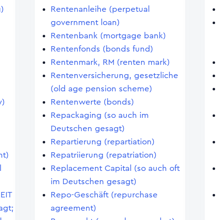
g)
Rentenanleihe (perpetual
government loan)
Rentenbank (mortgage bank)
Rentenfonds (bonds fund)
Rentenmark, RM (renten mark)
Rentenversicherung, gesetzliche
(old age pension scheme)
y)
Rentenwerte (bonds)
Repackaging (so auch im
Deutschen gesagt)
Repartierung (repartiation)
t)
Repatriierung (repatriation)
l
Replacement Capital (so auch oft
im Deutschen gesagt)
REIT
Repo-Geschäft (repurchase
agt;
agreement)