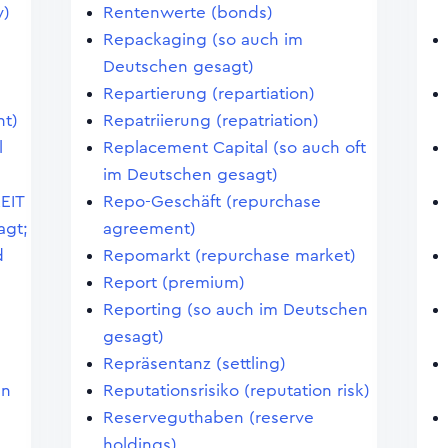
y)
Rentenwerte (bonds)
Repackaging (so auch im
Deutschen gesagt)
Repartierung (repartiation)
t)
Repatriierung (repatriation)
l
Replacement Capital (so auch oft
im Deutschen gesagt)
REIT
Repo-Geschäft (repurchase
agt;
agreement)
d
Repomarkt (repurchase market)
Report (premium)
Reporting (so auch im Deutschen
gesagt)
Repräsentanz (settling)
en
Reputationsrisiko (reputation risk)
Reserveguthaben (reserve
holdings)