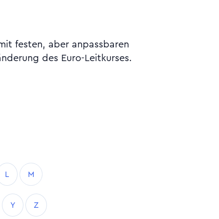
mit festen, aber anpassbaren
nderung des Euro-Leitkurses.
L
M
Y
Z