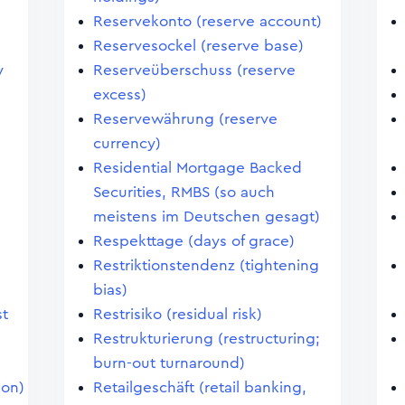
Reservekonto (reserve account)
Reservesockel (reserve base)
y
Reserveüberschuss (reserve
excess)
Reservewährung (reserve
currency)
Residential Mortgage Backed
Securities, RMBS (so auch
meistens im Deutschen gesagt)
Respekttage (days of grace)
Restriktionstendenz (tightening
bias)
st
Restrisiko (residual risk)
Restrukturierung (restructuring;
burn-out turnaround)
ion)
Retailgeschäft (retail banking,