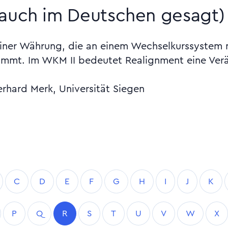
 auch im Deutschen gesagt)
einer Währung, die an einem Wechselkurssystem 
nimmt. Im WKM II bedeutet Realignment eine Verä
erhard Merk, Universität Siegen
C
D
E
F
G
H
I
J
K
P
Q
R
S
T
U
V
W
X