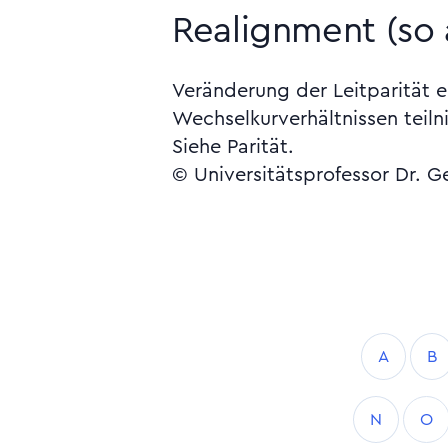
Realignment (so
Veränderung der Leitparität 
Wechselkurverhältnissen teil
Siehe Parität.
© Universitätsprofessor Dr. G
A
B
N
O