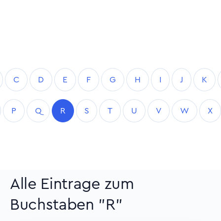
C
D
E
F
G
H
I
J
K
P
Q
R
S
T
U
V
W
X
Alle Eintrage zum
Buchstaben "R"