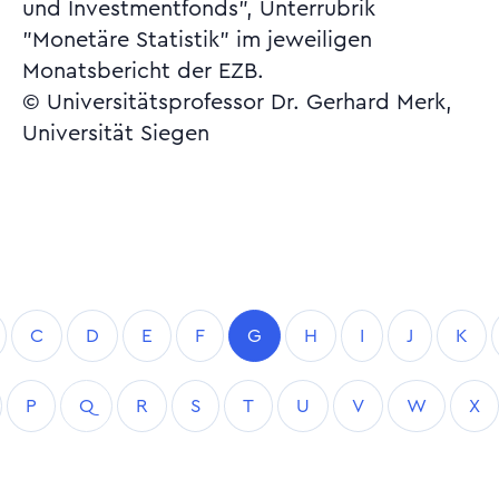
und Investmentfonds", Unterrubrik
"Monetäre Statistik" im jeweiligen
Monatsbericht der EZB.
© Universitätsprofessor Dr. Gerhard Merk,
Universität Siegen
C
D
E
F
G
H
I
J
K
P
Q
R
S
T
U
V
W
X