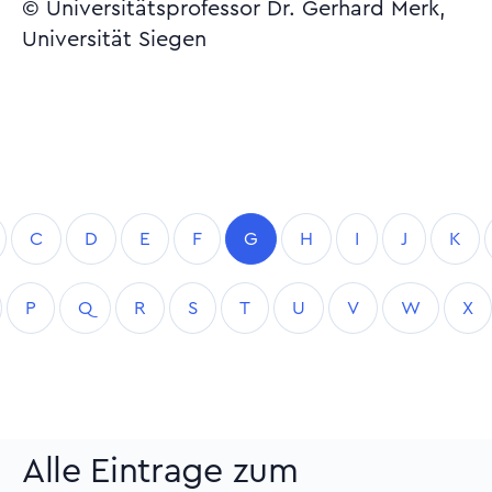
© Universitätsprofessor Dr. Gerhard Merk,
Universität Siegen
C
D
E
F
G
H
I
J
K
P
Q
R
S
T
U
V
W
X
Alle Eintrage zum