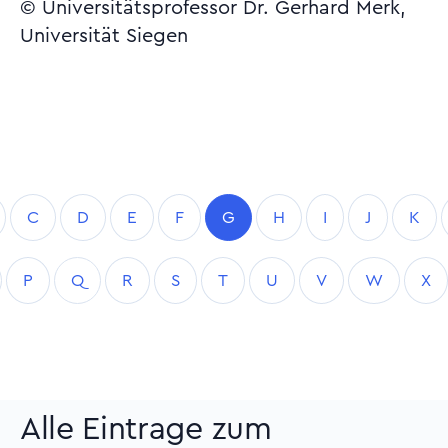
© Universitätsprofessor Dr. Gerhard Merk,
Universität Siegen
C
D
E
F
G
H
I
J
K
P
Q
R
S
T
U
V
W
X
Alle Eintrage zum