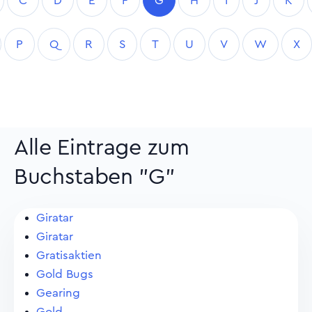
C
D
E
F
G
H
I
J
K
P
Q
R
S
T
U
V
W
X
Alle Eintrage zum
Buchstaben "G"
Giratar
Giratar
Gratisaktien
Gold Bugs
Gearing
Gold