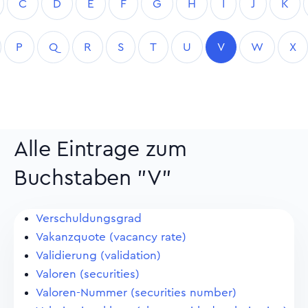
C
D
E
F
G
H
I
J
K
P
Q
R
S
T
U
V
W
X
Alle Eintrage zum
Buchstaben "V"
Verschuldungsgrad
Vakanzquote (vacancy rate)
Validierung (validation)
Valoren (securities)
Valoren-Nummer (securities number)