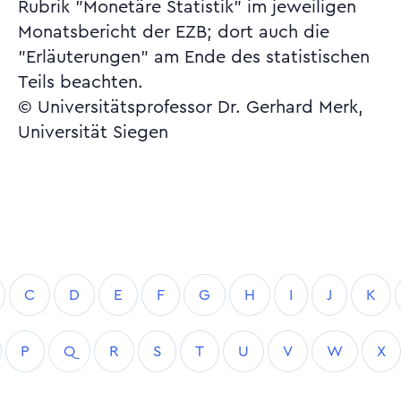
Rubrik "Monetäre Statistik" im jeweiligen
Monatsbericht der EZB; dort auch die
"Erläuterungen" am Ende des statistischen
Teils beachten.
© Universitätsprofessor Dr. Gerhard Merk,
Universität Siegen
C
D
E
F
G
H
I
J
K
P
Q
R
S
T
U
V
W
X