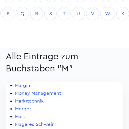
P
Q
R
S
T
U
V
W
X
Alle Eintrage zum
Buchstaben "M"
Margin
Money Management
Markttechnik
Merger
Mais
Mageres Schwein