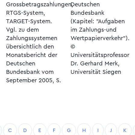
Grossbetragszahlungen,
Deutschen
RTGS-System,
Bundesbank
TARGET-System.
(Kapitel: "Aufgaben
Vgl. zu dem
im Zahlungs-und
Zahlungssystemen
Wertpapierverkehr").
übersichtlich den
©
Monatsbericht der
Universitätsprofessor
Deutschen
Dr. Gerhard Merk,
Bundesbank vom
Universität Siegen
September 2005, S.
C
D
E
F
G
H
I
J
K