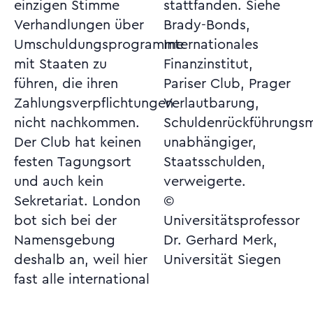
einzigen Stimme
stattfanden. Siehe
Verhandlungen über
Brady-Bonds,
Umschuldungsprogramme
Internationales
mit Staaten zu
Finanzinstitut,
führen, die ihren
Pariser Club, Prager
Zahlungsverpflichtungen
Verlautbarung,
nicht nachkommen.
Schuldenrückführungsmechanismus,
Der Club hat keinen
unabhängiger,
festen Tagungsort
Staatsschulden,
und auch kein
verweigerte.
Sekretariat. London
©
bot sich bei der
Universitätsprofessor
Namensgebung
Dr. Gerhard Merk,
deshalb an, weil hier
Universität Siegen
fast alle international