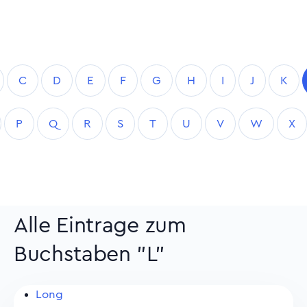
C
D
E
F
G
H
I
J
K
P
Q
R
S
T
U
V
W
X
Alle Eintrage zum
Buchstaben "L"
Long