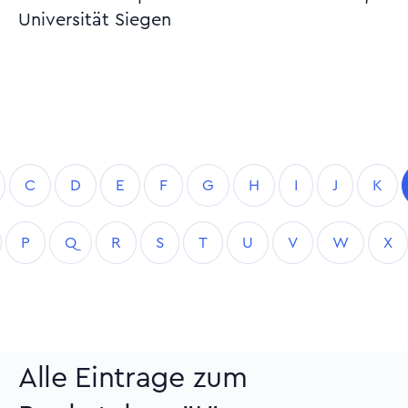
Universität Siegen
C
D
E
F
G
H
I
J
K
P
Q
R
S
T
U
V
W
X
Alle Eintrage zum