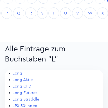
P
Q
R
S
T
U
V
W
X
Alle Eintrage zum
Buchstaben "L"
Long
Long Aktie
Long CFD
Long Futures
Long Straddle
LPX 50-Index