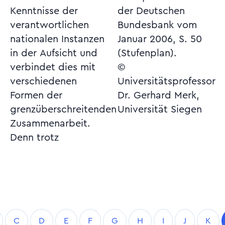
Kenntnisse der
der Deutschen
verantwortlichen
Bundesbank vom
nationalen Instanzen
Januar 2006, S. 50
in der Aufsicht und
(Stufenplan).
verbindet dies mit
©
verschiedenen
Universitätsprofessor
Formen der
Dr. Gerhard Merk,
grenzüberschreitenden
Universität Siegen
Zusammenarbeit.
Denn trotz
C
D
E
F
G
H
I
J
K