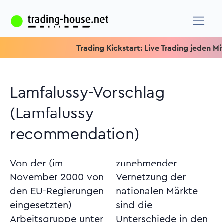
Trading Kickstart: Live Trading jeden Mittwo
Lamfalussy-Vorschlag
(Lamfalussy
recommendation)
Von der (im
zunehmender
November 2000 von
Vernetzung der
den EU-Regierungen
nationalen Märkte
eingesetzten)
sind die
Arbeitsgruppe unter
Unterschiede in den