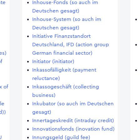
ate
Inhouse-Fonds (so auch im
Deutschen gesagt)
Inhouse-System (so auch im
Deutschen gesagt)
Initiative Finanzstandort
Deutschland, IFD (action group
es)
German financial sector)
f
Initiator (initiator)
Inkassofälligkeit (payment
reluctance)
x of
Inkassogeschäft (collecting
business)
le
Inkubator (so auch im Deutschen
d))
gesagt)
Innertageskredit (intraday credit)
Innovationsfonds (inovation fund)
U
Innungsgeld (guild fee)