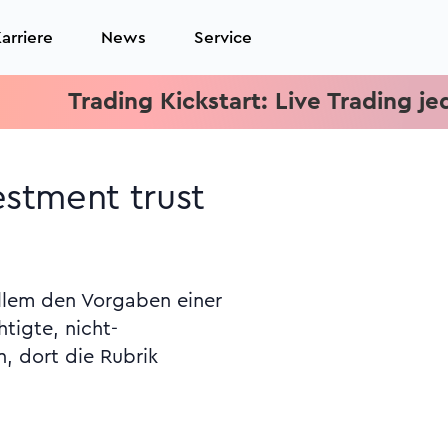
arriere
News
Service
Trading Kickstart: Live Trading jeden Mi
estment trust
allem den Vorgaben einer
tigte, nicht-
n, dort die Rubrik