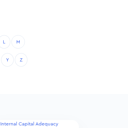
L
M
Y
Z
Internal Capital Adequacy