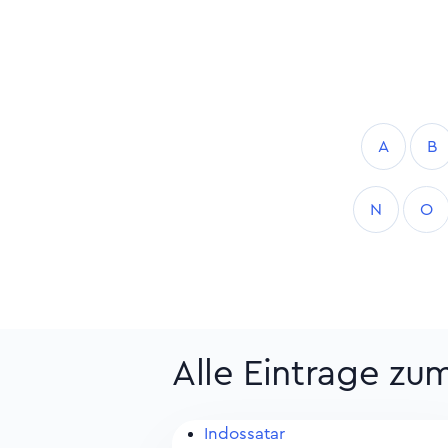
A
B
N
O
Alle Eintrage zu
Indossatar