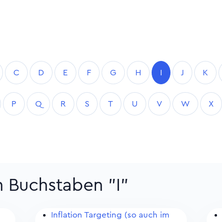
C
D
E
F
G
H
I
J
K
P
Q
R
S
T
U
V
W
X
m Buchstaben "I"
Inflation Targeting (so auch im