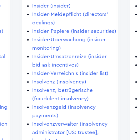
)
Insider (insider)
Insider-Meldepflicht (directors'
dealings)
e)
Insider-Papiere (insider securities)
Insider-Überwachung (insider
monitoring)
tal
Insider-Umsatzanreize (insider
bid-ask incentives)
Insider-Verzeichnis (insider list)
Insolvenz (insolvency)
Insolvenz, betrügerische
(fraudulent insolvency)
ping
Insolvenzgeld (insolvency
payments)
tion
Insolvenzverwalter (insolvency
administrator [US: trustee],