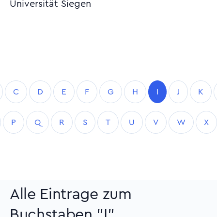
Universität Siegen
C
D
E
F
G
H
I
J
K
P
Q
R
S
T
U
V
W
X
Alle Eintrage zum
Buchstaben "I"