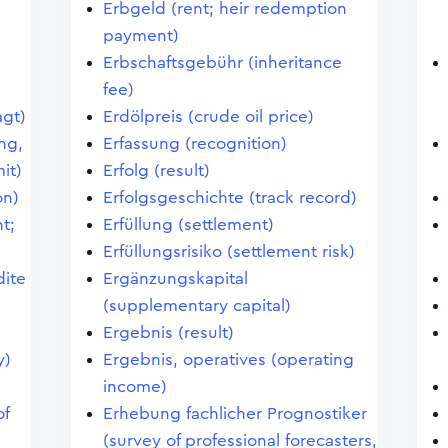
Erbgeld (rent; heir redemption
payment)
Erbschaftsgebühr (inheritance
n
fee)
agt)
Erdölpreis (crude oil price)
ng,
Erfassung (recognition)
it)
Erfolg (result)
on)
Erfolgsgeschichte (track record)
t;
Erfüllung (settlement)
Erfüllungsrisiko (settlement risk)
dite
Ergänzungskapital
(supplementary capital)
Ergebnis (result)
y)
Ergebnis, operatives (operating
income)
of
Erhebung fachlicher Prognostiker
(survey of professional forecasters,