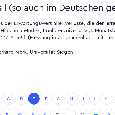
ll (so auch im Deutschen g
s der Erwartungswert aller Verluste, die den err
l-Hirschman-Index, Konfidenzniveau. Vgl. Monats
07, S. 59 f. (Messung in Zusammenhang mit de
erhard Merk, Universität Siegen
C
D
E
F
G
H
I
J
K
P
Q
R
S
T
U
V
W
X