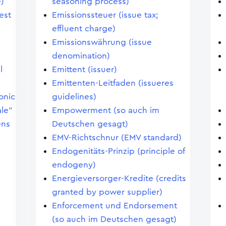
e)
seasoning process)
est
Emissionssteuer (issue tax;
effluent charge)
Emissionswährung (issue
denomination)
l
Emittent (issuer)
Emittenten-Leitfaden (issueres
onic
guidelines)
ale"
Empowerment (so auch im
ens
Deutschen gesagt)
EMV-Richtschnur (EMV standard)
Endogenitäts-Prinzip (principle of
endogeny)
Energieversorger-Kredite (credits
granted by power supplier)
Enforcement und Endorsement
(so auch im Deutschen gesagt)