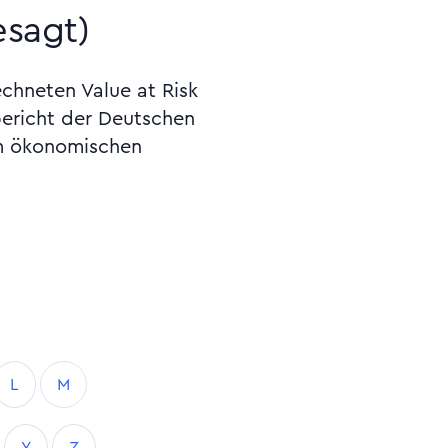
esagt)
echneten Value at Risk
bericht der Deutschen
m ökonomischen
L
M
Y
Z