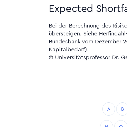
Expected Shortfa
Bei der Berechnung des Risiko
übersteigen. Siehe Herfindah
Bundesbank vom Dezember 20
Kapitalbedarf).
© Universitätsprofessor Dr. G
A
B
N
O