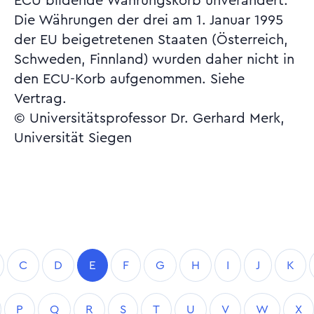
ECU bildende Währungskorb unverändert.
Die Währungen der drei am 1. Januar 1995
der EU beigetretenen Staaten (Österreich,
Schweden, Finnland) wurden daher nicht in
den ECU-Korb aufgenommen. Siehe
Vertrag.
© Universitätsprofessor Dr. Gerhard Merk,
Universität Siegen
C
D
E
F
G
H
I
J
K
P
Q
R
S
T
U
V
W
X