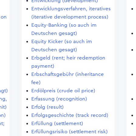
Entwicklung (development)
Entwicklungsverfahren, iteratives
 on
(iterative development process)
Equity-Banking (so auch im
Deutschen gesagt)
Equity Kicker (so auch im
Deutschen gesagt)
Erbgeld (rent; heir redemption
payment)
Erbschaftsgebühr (inheritance
n
fee)
agt)
Erdölpreis (crude oil price)
ng,
Erfassung (recognition)
it)
Erfolg (result)
on)
Erfolgsgeschichte (track record)
t;
Erfüllung (settlement)
Erfüllungsrisiko (settlement risk)