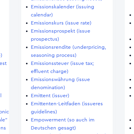
Emissionskalender (issuing
calendar)
Emissionskurs (issue rate)
Emissionsprospekt (issue
prospectus)
Emissionsrendite (underpricing,
e)
seasoning process)
est
Emissionssteuer (issue tax;
effluent charge)
Emissionswährung (issue
denomination)
l
Emittent (issuer)
Emittenten-Leitfaden (issueres
onic
guidelines)
ale"
Empowerment (so auch im
ens
Deutschen gesagt)