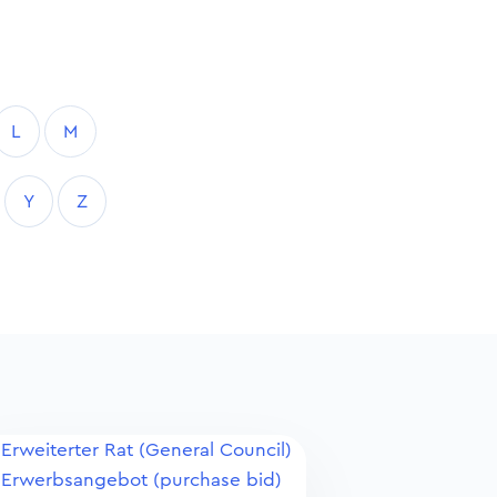
L
M
Y
Z
Erweiterter Rat (General Council)
Erwerbsangebot (purchase bid)