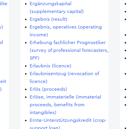
dite
Ergänzungskapital
(supplementary capital)
Ergebnis (result)
y)
Ergebnis, operatives (operating
income)
of
Erhebung fachlicher Prognostiker
(survey of professional forecasters,
SPF)
Erlaubnis (licence)
Erlaubnisentzug (revocation of
eit
licence)
)
Erlös (proceeds)
Erlöse, immaterielle (immaterial
proceeds, benefits from
intangibles)
Ernte-Unterstützungskredit (crop-
support loan)