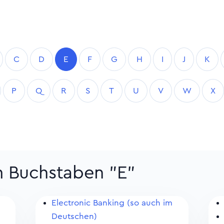
C
D
E
F
G
H
I
J
K
P
Q
R
S
T
U
V
W
X
m Buchstaben "E"
Electronic Banking (so auch im
Deutschen)