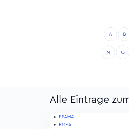
A
B
N
O
Alle Eintrage zu
EFAMA
EMEA