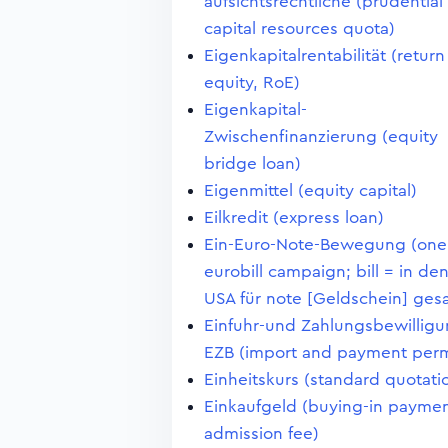
aufsichtsrechtliche (prudential
capital resources quota)
Eigenkapitalrentabilität (return
equity, RoE)
Eigenkapital-
Zwischenfinanzierung (equity
bridge loan)
Eigenmittel (equity capital)
Eilkredit (express loan)
Ein-Euro-Note-Bewegung (one
eurobill campaign; bill = in de
USA für note [Geldschein] ges
Einfuhr-und Zahlungsbewilligu
EZB (import and payment perm
Einheitskurs (standard quotati
Einkaufgeld (buying-in paymen
admission fee)