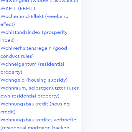
Witwengeld (widow's allowance)
WKM II (ERM II)
Wochenend-Effekt (weekend
effect)
Wohlstandsindex (prosperity
index)
Wohlverhaltensregeln (good
conduct rules)
Wohneigentum (residential
property)
Wohngeld (housing subsidy)
Wohnraum, selbstgenutzter (user-
own residential property)
Wohnungsbaukredit (housing
credit)
Wohnungsbaukredite, verbriefte
(residential mortgage backed