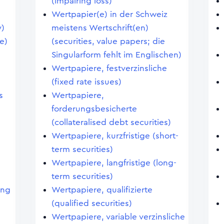
(impairing loss)
Wertpapier(e) in der Schweiz
)
meistens Wertschrift(en)
e)
(securities, value papers; die
Singularform fehlt im Englischen)
Wertpapiere, festverzinsliche
(fixed rate issues)
s
Wertpapiere,
forderungsbesicherte
(collateralised debt securities)
Wertpapiere, kurzfristige (short-
term securities)
Wertpapiere, langfristige (long-
term securities)
ing
Wertpapiere, qualifizierte
(qualified securities)
Wertpapiere, variable verzinsliche