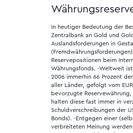
Währungsreserve
In heutiger Bedeutung der Be
und Finanzinstrumente zu jedem Qu
Zentralbank an Gold und Gol
Marktpreisen neu bewertet. Siehe 
Auslandsforderungen in Gesta
Dollar-Crash, Sterling-Gebiet. V
(Fremdwährungsforderungen)
Reserven der EZB, untergliedert nach ein
Reservepositionen beim Inter
Posten, im Anhang "Statistik des Eu
Währungsfonds. -Weltweit ist
gebiets", Rubrik "Aussenwirts
2006 immerhin 66 Prozent de
"Währungsreserven" des jeweil
aller Länder, gefolgt vom EUR
der EZB, Monatsbericht der EZ
bevorzugte Reservewährung, 
83 ff. (Portfolio-Management 
halten diese fast immer in ver
Schuldverschreibungen der U
Bonds). -Entgegen einer (selb
verbreiteten Meinung werden 