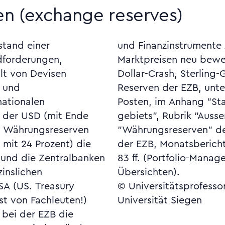
n (exchange reserves)
stand einer
artalsende zu
dforderungen,
Devisenreserven,
lt von Devisen
gl. die Höhe der
 und
zelnen
nationalen
ro-Währungs-
 der USD (mit Ende
chaft", Unterrubrik
r Währungsreserven
igen Monatsberichts
 mit 24 Prozent) die
B vom April 2006, S.
und die Zentralbanken
der EZB mit zahlreichen
zinslichen
Übersichten).
SA (US. Treasury
© Universitätsprofesso
st von Fachleuten!)
Universität Siegen
bei der EZB die