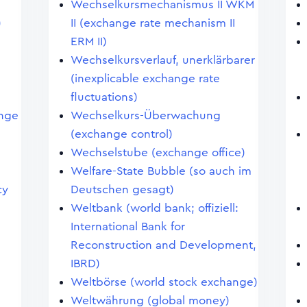
Wechselkursmechanismus II WKM
)
II (exchange rate mechanism II
ERM II)
Wechselkursverlauf, unerklärbarer
(inexplicable exchange rate
fluctuations)
ange
Wechselkurs-Überwachung
(exchange control)
Wechselstube (exchange office)
Welfare-State Bubble (so auch im
cy
Deutschen gesagt)
Weltbank (world bank; offiziell:
International Bank for
Reconstruction and Development,
IBRD)
Weltbörse (world stock exchange)
Weltwährung (global money)