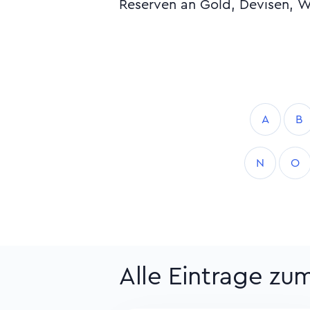
Reserven an Gold, Devisen, 
A
B
N
O
Alle Eintrage z