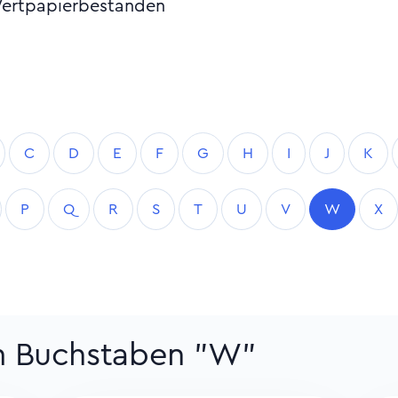
Wertpapierbeständen
C
D
E
F
G
H
I
J
K
P
Q
R
S
T
U
V
W
X
um Buchstaben "W"